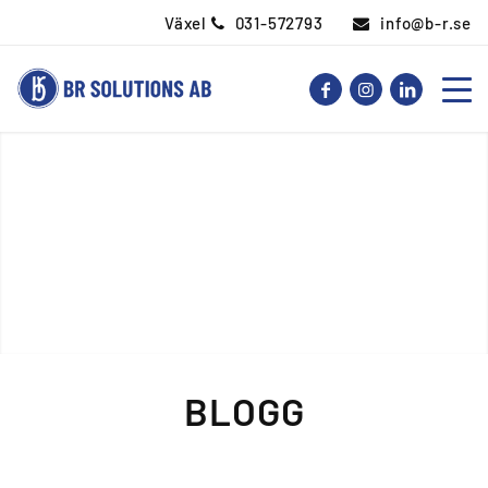
Växel
031-572793
info@b-r.se
BLOGG