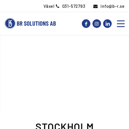
Växel
031-572793
info@b-r.se
STOCKHOLM