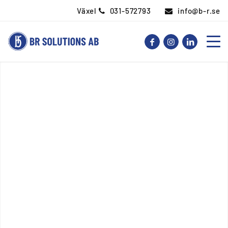
Växel
031-572793
info@b-r.se