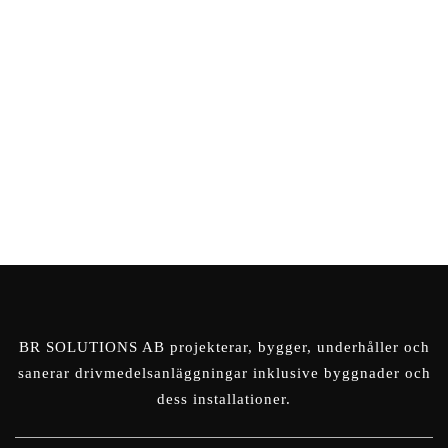
BR SOLUTIONS AB projekterar, bygger,
underhåller och
sanerar drivmedelsanläggningar inklusive byggnader och
dess installationer.