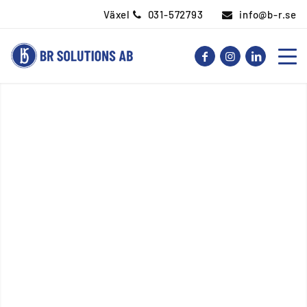
Växel
031-572793
info@b-r.se